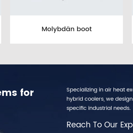
Molybdän boot
ems for
Specializing in air heat 
hybrid coolers, we desig
specific industrial needs.
Reach To Our Exp