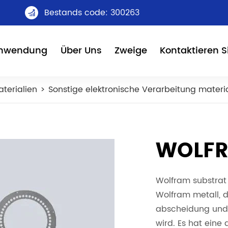
Bestands code: 300263

nwendung
Über Uns
Zweige
Kontaktieren S
terialien
Sonstige elektronische Verarbeitung materi
WOLFR
Wolfram substrat 
Wolfram metall, d
abscheidung und
wird. Es hat eine