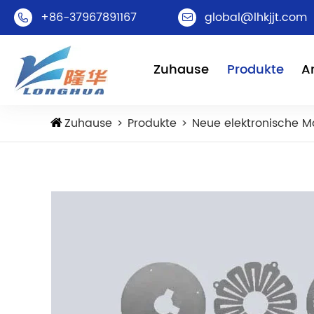
+86-37967891167
global@lhkjjt.com


Zuhause
Produkte
A
Zuhause
Produkte
Neue elektronische Ma