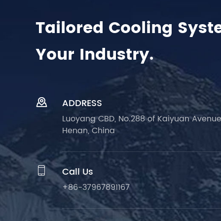
Tailored Cooling Syst
Your Industry.

ADDRESS
Luoyang CBD, No.288 of Kaiyuan Avenue
Henan, China

Call Us
+86-37967891167