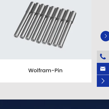



Wolfram-Pin
