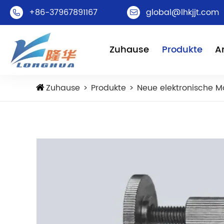
+86-37967891167
global@lhkjjt.com


Zuhause
Produkte
A
Zuhause
Produkte
Neue elektronische Ma