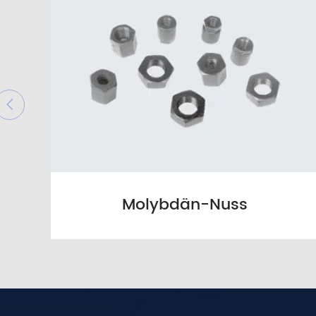

Molybdän-Nuss