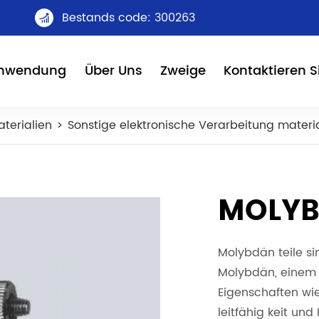
Bestands code: 300263

nwendung
Über Uns
Zweige
Kontaktieren S
terialien
Sonstige elektronische Verarbeitung materi
MOLYB
Molybdän teile si
Molybdän, einem 
Eigenschaften wi
leitfähig keit un