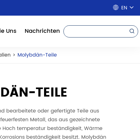
EN

ie Uns
Nachrichten

alien
Molybdän-Teile
DÄN-TEILE
nd bearbeitete oder gefertigte Teile aus
feuerfesten Metall, das aus gezeichnete
e Hoch temperatur beständigkeit, Wärme
d Korrosions beständigkeit besitzt. Molybdän