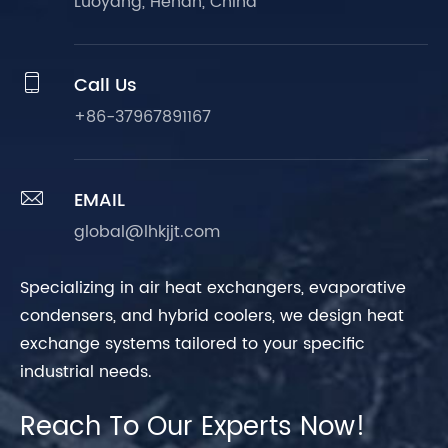
Luoyang, Henan, China

Call Us
+86-37967891167

EMAIL
global@lhkjjt.com
Specializing in air heat exchangers, evaporative
condensers, and hybrid coolers, we design heat
exchange systems tailored to your specific
industrial needs.
Reach To Our Experts Now!